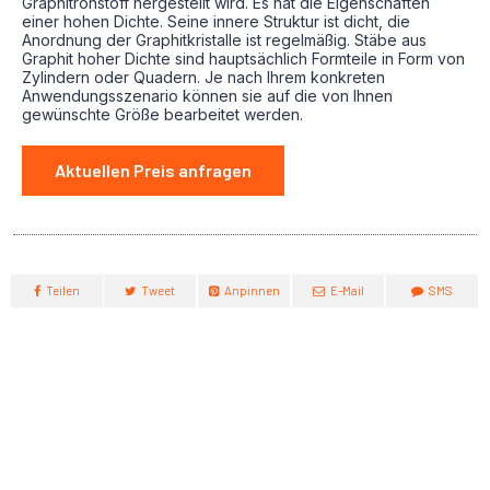
Graphitrohstoff hergestellt wird. Es hat die Eigenschaften
einer hohen Dichte. Seine innere Struktur ist dicht, die
Anordnung der Graphitkristalle ist regelmäßig. Stäbe aus
Graphit hoher Dichte sind hauptsächlich Formteile in Form von
Zylindern oder Quadern. Je nach Ihrem konkreten
Anwendungsszenario können sie auf die von Ihnen
gewünschte Größe bearbeitet werden.
Aktuellen Preis anfragen
Teilen
Tweet
Anpinnen
E-Mail
SMS