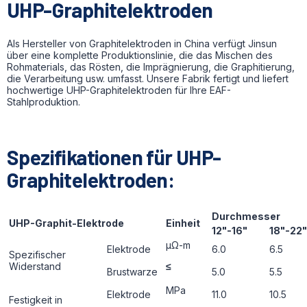
UHP-Graphitelektroden
Als Hersteller von Graphitelektroden in China verfügt Jinsun
über eine komplette Produktionslinie, die das Mischen des
Rohmaterials, das Rösten, die Imprägnierung, die Graphitierung,
die Verarbeitung usw. umfasst. Unsere Fabrik fertigt und liefert
hochwertige UHP-Graphitelektroden für Ihre EAF-
Stahlproduktion.
Spezifikationen für UHP-
Graphitelektroden:
Durchmesser
UHP-Graphit-Elektrode
Einheit
12"-16"
18"-22"
μΩ-m
Elektrode
6.0
6.5
Spezifischer
Widerstand
≤
Brustwarze
5.0
5.5
ΜРa
Elektrode
11.0
10.5
Festigkeit in