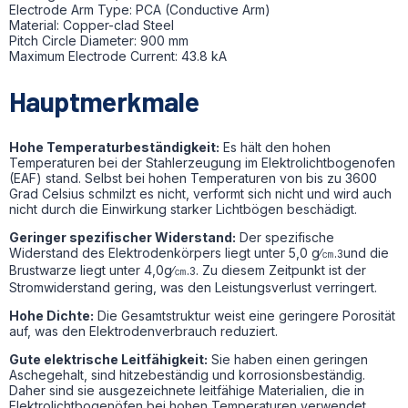
Electrode Arm Type: PCA (Conductive Arm)
Material: Copper-clad Steel
Pitch Circle Diameter: 900 mm
Maximum Electrode Current: 43.8 kA
Hauptmerkmale
Hohe Temperaturbeständigkeit:
Es hält den hohen
Temperaturen bei der Stahlerzeugung im Elektrolichtbogenofen
(EAF) stand. Selbst bei hohen Temperaturen von bis zu 3600
Grad Celsius schmilzt es nicht, verformt sich nicht und wird auch
nicht durch die Einwirkung starker Lichtbögen beschädigt.
Geringer spezifischer Widerstand:
Der spezifische
Widerstand des Elektrodenkörpers liegt unter 5,0 g∕㎝.
und die
3
Brustwarze liegt unter 4,0g∕㎝.
. Zu diesem Zeitpunkt ist der
3
Stromwiderstand gering, was den Leistungsverlust verringert.
Hohe Dichte:
Die Gesamtstruktur weist eine geringere Porosität
auf, was den Elektrodenverbrauch reduziert.
Gute elektrische Leitfähigkeit:
Sie haben einen geringen
Aschegehalt, sind hitzebeständig und korrosionsbeständig.
Daher sind sie ausgezeichnete leitfähige Materialien, die in
Elektrolichtbogenöfen bei hohen Temperaturen verwendet