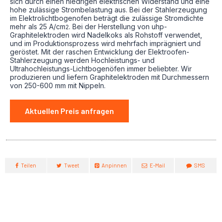
sich durch einen niedrigen elektrischen Widerstand und eine
hohe zulässige Strombelastung aus. Bei der Stahlerzeugung
im Elektrolichtbogenofen beträgt die zulässige Stromdichte
mehr als 25 A/cm
. Bei der Herstellung von uhp-
2
Graphitelektroden wird Nadelkoks als Rohstoff verwendet,
und im Produktionsprozess wird mehrfach imprägniert und
geröstet. Mit der raschen Entwicklung der Elektroofen-
Stahlerzeugung werden Hochleistungs- und
Ultrahochleistungs-Lichtbogenöfen immer beliebter. Wir
produzieren und liefern Graphitelektroden mit Durchmessern
von 250-600 mm mit Nippeln.
Aktuellen Preis anfragen
Teilen
Tweet
Anpinnen
E-Mail
SMS