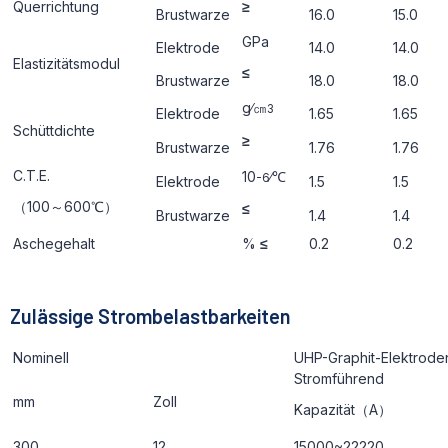
Querrichtung
≥
Brustwarze
16.0
15.0
GРa
Elektrode
14.0
14.0
Elastizitätsmodul
≤
Brustwarze
18.0
18.0
g∕㎝
3
Elektrode
1.65
1.65
Schüttdichte
≥
Brustwarze
1.76
1.76
C.T.E.
10
∕℃
-6
Elektrode
1.5
1.5
（100～600℃）
≤
Brustwarze
1.4
1.4
Aschegehalt
%
≤
0.2
0.2
Zulässige Strombelastbarkeiten
Nominell
UHP-Graphit-Elektrode
Stromführend
mm
Zoll
Kapazität（A）
300
12
15000~22220