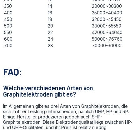
350
14
20000~30300
400
16
25000~40400
450
18
32000~45450
500
20
38000~55550
550
22
42000~64640
600
24
50000~76760
700
28
70000~91000
FAQ:
Welche verschiedenen Arten von
Graphitelektroden gibt es?
Im Allgemeinen gibt es drei Arten von Graphitelektroden, die
sich in ihrer Leistung unterscheiden, nämlich UHP, HP und RP.
Einige Hersteller produzieren jedoch auch SHP-
Graphitelektroden. Diese Elektrodenqualität liegt zwischen HP-
und UHP-Qualitäten, und ihr Preis ist relativ niedrig.