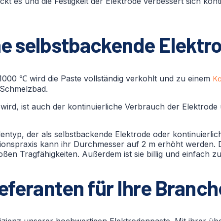
t es und die Festigkeit der Elektrode verbessert sich konti
ne selbstbackende Elektr
000 ℃ wird die Paste vollständig verkohlt und zu einem
Ko
Schmelzbad.
ird, ist auch der kontinuierliche Verbrauch der Elektrode
dentyp, der als selbstbackende Elektrode oder kontinuierli
tionspraxis kann ihr Durchmesser auf 2 m erhöht werden. D
en Tragfähigkeiten. Außerdem ist sie billig und einfach z
eferanten für Ihre Branch
zienz unserer hochwertigen Elektrodenpaste. Mit ihrer übe