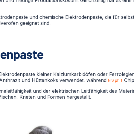
n und niedrige Produktionskosten. Gleichzeitig hat es eine
trodenpaste und chemische Elektrodenpaste, die für selb
eröfen geeignet sind.
denpaste
lektrodenpaste kleiner Kalziumkarbidöfen oder Ferrolegi
Anthrazit und Hüttenkoks verwendet, während
Graphit
Chip
eitfähigkeit und der elektrischen Leitfähigkeit des Materi
Mischen, Kneten und Formen hergestellt.