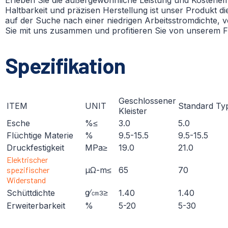
Haltbarkeit und präzisen Herstellung ist unser Produkt di
auf der Suche nach einer niedrigen Arbeitsstromdichte, 
Sie mit uns zusammen und profitieren Sie von unserem F
Spezifikation
Geschlossener
ITEM
UNIT
Standard Ty
Kleister
Esche
%≤
3.0
5.0
Flüchtige Materie
%
9.5-15.5
9.5-15.5
Druckfestigkeit
MPa≥
19.0
21.0
Elektrischer
spezifischer
μΩ-m≤
65
70
Widerstand
g∕㎝
≥
Schüttdichte
1.40
1.40
3
Erweiterbarkeit
%
5-20
5-30