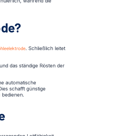
nuierlich, während die
ode?
hleelektrode
. Schließlich leitet
 und das ständige Rösten der
che automatische
ies schafft günstige
u bedienen.
e
rragenden Leitfähigkeit,