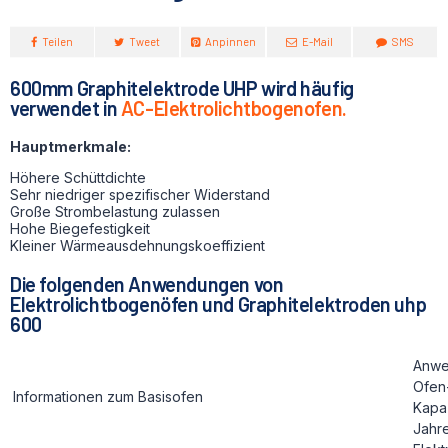
Teilen
Tweet
Anpinnen
E-Mail
SMS
600mm Graphitelektrode UHP wird häufig
verwendet in
AC-Elektrolichtbogenofen.
Hauptmerkmale:
Höhere Schüttdichte
Sehr niedriger spezifischer Widerstand
Große Strombelastung zulassen
Hohe Biegefestigkeit
Kleiner Wärmeausdehnungskoeffizient
Die folgenden Anwendungen von
Elektrolichtbogenöfen und Graphitelektroden uhp
600
Anwe
Ofen
Informationen zum Basisofen
Kapaz
Jahr