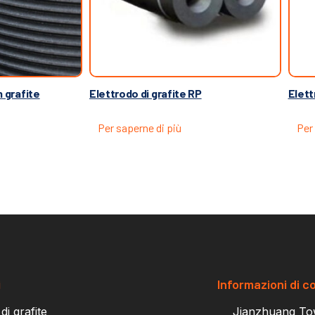
n grafite
Elettrodo di grafite RP
Elett
Per saperne di più
Per 
i
Informazioni di c
 di grafite
Jianzhuang Tow