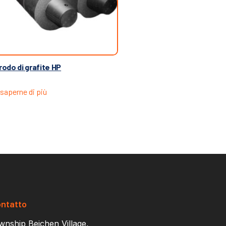
rodo di grafite HP
saperne di più
ontatto
nship Beichen Village,