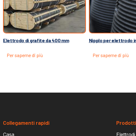
Elettrodo di grafite da 400 mm
Nipplo per elettrodo i
Per saperne di più
Per saperne di più
Collegamenti rapidi
Prodott
Casa
Elettrodi