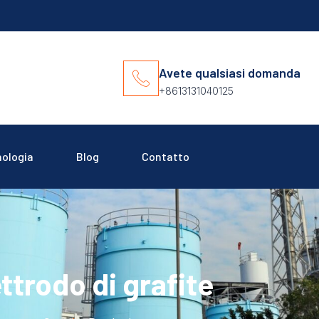
Avete qualsiasi domanda
+8613131040125
ologia
Blog
Contatto
ttrodo di grafite