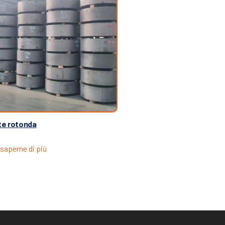
te rotonda
saperne di più