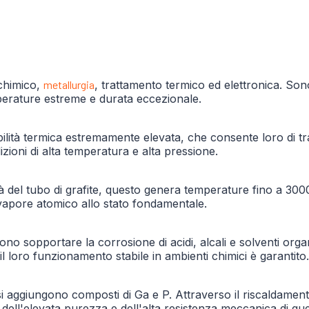
o chimico,
metallurgia
, trattamento termico ed elettronica. Sono
perature estreme e durata eccezionale.
ilità termica estremamente elevata, che consente loro di tra
izioni di alta temperatura e alta pressione.
tà del tubo di grafite, questo genera temperature fino a 30
 vapore atomico allo stato fondamentale.
ono sopportare la corrosione di acidi, alcali e solventi org
il loro funzionamento stabile in ambienti chimici è garantito.
i si aggiungono composti di Ga e P. Attraverso il riscaldamento
 dell'elevata purezza e dell'alta resistenza meccanica di ques