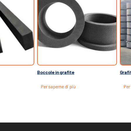
Boccole in grafite
Grafi
Per saperne di più
Per 