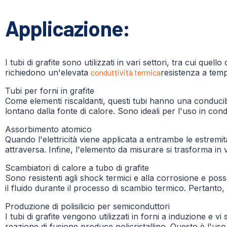
Applicazione:
I tubi di grafite sono utilizzati in vari settori, tra cui quell
richiedono un'elevata
conduttività termica
resistenza a tem
Tubi per forni in grafite
Come elementi riscaldanti, questi tubi hanno una conducib
lontano dalla fonte di calore. Sono ideali per l'uso in cond
Assorbimento atomico
Quando l'elettricità viene applicata a entrambe le estremi
attraversa. Infine, l'elemento da misurare si trasforma in
Scambiatori di calore a tubo di grafite
Sono resistenti agli shock termici e alla corrosione e poss
il fluido durante il processo di scambio termico. Pertanto, 
Produzione di polisilicio per semiconduttori
I tubi di grafite vengono utilizzati in forni a induzione e v
reazione di fusione produce policristallino. Questo è l'uso