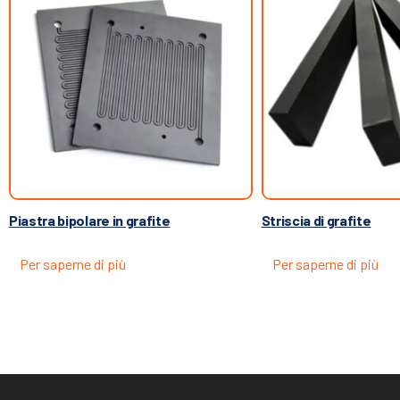
Piastra bipolare in grafite
Striscia di grafite
Per saperne di più
Per saperne di più