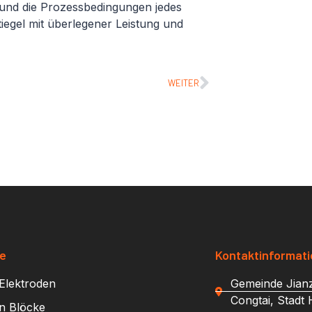
 und die Prozessbedingungen jedes
tiegel mit überlegener Leistung und
WEITER
te
Kontaktinformat
Elektroden
Gemeinde Jianz
Congtai, Stadt
n Blöcke