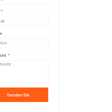
on
icht
Senden Sie