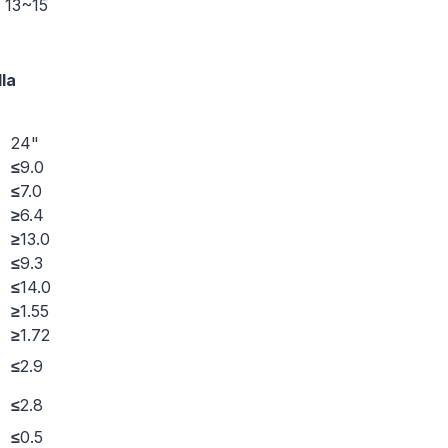
13~15
lla
24"
≤
9.0
≤
7.0
≥
6.4
≥
13.0
≤
9.3
≤
14.0
≥
1.55
≥
1.72
≤
2.9
≤
2.8
≤
0.5