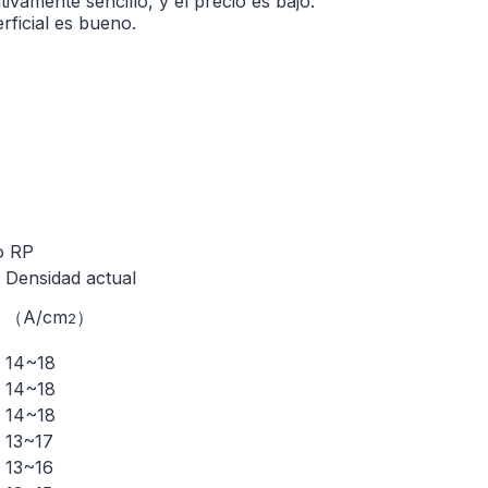
ivamente sencillo, y el precio es bajo.
rficial es bueno.
to RP
Densidad actual
（A/cm
）
2
14~18
14~18
14~18
13~17
13~16