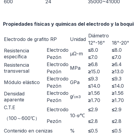
600
24
35000~41000
Propiedades físicas y químicas del electrodo y la boqui
Diámetro
Electrodo de grafito RP
Unidad
12"-16"
18"-20"
Electrodo
≤
8.0
≤
8.0
Resistencia
μΩ-m
específica
Pezón
≤
7.0
≤
7.0
Electrodo
≥
6.8
≥
6.4
Resistencia
ΜРa
transversal
Pezón
≥
15.0
≥
13.0
Electrodo
≤
9.3
≤
9.3
Módulo elástico
GРa
Pezón
≤
14.0
≤
14.0
Electrodo
≥
1.56
≥
1.56
Densidad
g∕㎝
3
aparente
Pezón
≥
1.70
≥
1.70
C.T.E
Electrodo
≤
2.9
≤
2.9
10
∕℃
-6
（100～600℃）
Pezón
≤
2.8
≤
2.8
Contenido en cenizas
%
≤
0.5
≤
0.5