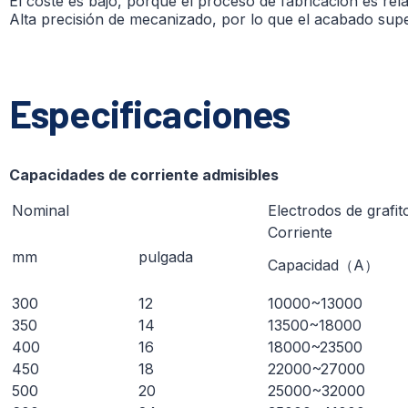
El coste es bajo, porque el proceso de fabricación es relat
Alta precisión de mecanizado, por lo que el acabado supe
Especificaciones
Capacidades de corriente admisibles
Nominal
Electrodos de grafi
Corriente
mm
pulgada
Capacidad（A）
300
12
10000~13000
350
14
13500~18000
400
16
18000~23500
450
18
22000~27000
500
20
25000~32000