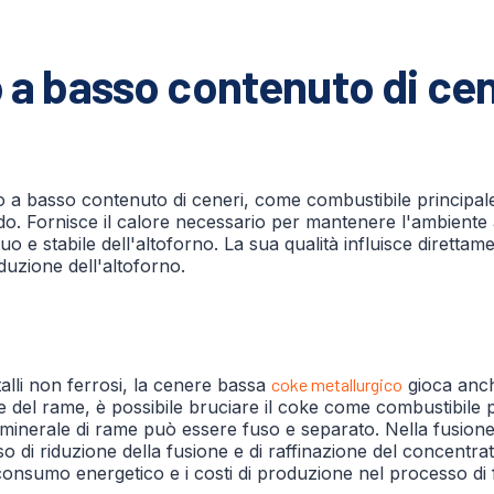
o a basso contenuto di cen
co a basso contenuto di ceneri, come combustibile principal
quido. Fornisce il calore necessario per mantenere l'ambient
o e stabile dell'altoforno. La sua qualità influisce direttam
oduzione dell'altoforno.
alli non ferrosi, la cenere bassa
coke metallurgico
gioca anch
ione del rame, è possibile bruciare il coke come combustibil
minerale di rame può essere fuso e separato. Nella fusione
di riduzione della fusione e di raffinazione del concentrat
l consumo energetico e i costi di produzione nel processo di f