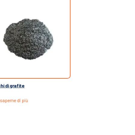
hi di grafite
saperne di più