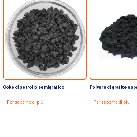
Coke di petrolio semigrafico
Polvere di grafite es
Per saperne di più
Per saperne di più