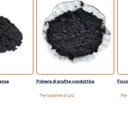
pansa
Polvere di grafite conduttiva
Fiocc
Per saperne di più
Per 