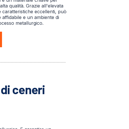
d è un materiale chiave per
lta qualità. Grazie all'elevata
e caratteristiche eccellenti, può
 affidabile e un ambiente di
rocesso metallurgico.
di ceneri