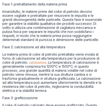
Fase 1: pretrattamento della materia prima
Innanzitutto, le materie prime del coke di petrolio devono
essere vagliate e pretrattate per rimuovere le impurità e le
grandi disomogeneità delle particelle. Questa fase è essenziale
per garantire la stabilità qualitativa dei prodotti successivi. Di
solito si utilizza una combinazione di vagliatura meccanica e
pulizia fisica per separare le impurità che non soddisfano i
requisiti, in modo che la materia prima possa raggiungere
determinati standard di purezza e dimensione delle particelle.
Fase 2: calcinazione ad alta temperatura
La materia prima di coke di petrolio pretrattata viene inviata al
forno di calcinazione ad alta temperatura per la produzione di
coke di petrolio.
calcinazione
. La temperatura di calcinazione è
generalmente compresa tra 1200°C e 1500°C; in questo
processo, una grande quantità di materia volatile nel coke di
petrolio viene rimossa, mentre la sua struttura cambia e si
trasforma gradualmente in struttura grafitizzata. La calcinazione
ad alta temperatura può aumentare ulteriormente la densità e la
resistenza del coke di petrolio, migliorarne la conducibilità
elettrica e la stabilità termica.
Fase 3: grafitizzazione
Il coke di petrolio calcinato deve essere grafitizzato. Questa