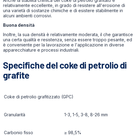
Anche la stabilità chimica del coke di petrolio grafitato è
relativamente eccellente, in grado di resistere all'erosione di
una varietà di sostanze chimiche e di esistere stabilmente in
alcuni ambienti corrosivi.
Buona densità
Inoltre, la sua densità è relativamente moderata, il che garantisce
una certa qualità e resistenza, senza essere troppo pesante, ed
è conveniente per la lavorazione e l'applicazione in diverse
apparecchiature e processi industriali.
Specifiche del coke di petrolio di
grafite
Coke di petrolio grafitizzato (GPC)
Granularità
1-3, 1-5, 3-8, 8-26 mm
Carbonio fisso
≥ 98,5%