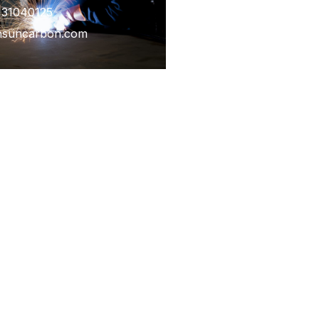
131040125
insuncarbon.com