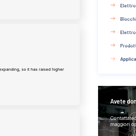
Elettro
Blocchi
Elettro
Prodott
Applic
expanding, so it has raised higher
Avete do
Contattatec
maggiori op