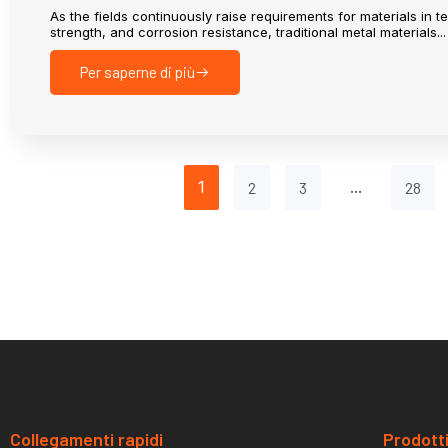
As the fields continuously raise requirements for materials in t
strength, and corrosion resistance, traditional metal materials...
Per saperne di più
1
...
2
3
28
Collegamenti rapidi
Prodott