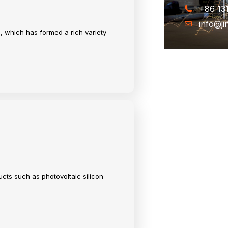
+86 13
info@j
e, which has formed a rich variety
ucts such as photovoltaic silicon