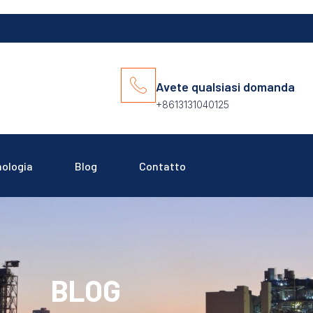
Avete qualsiasi domanda
+8613131040125
ologia
Blog
Contatto
BLOG