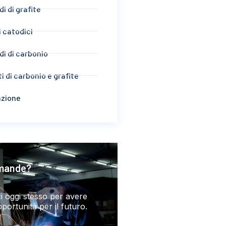
di di grafite
 catodici
di di carbonio
i di carbonio e grafite
azione
mande?
i oggi stesso per avere
portunità per il futuro.