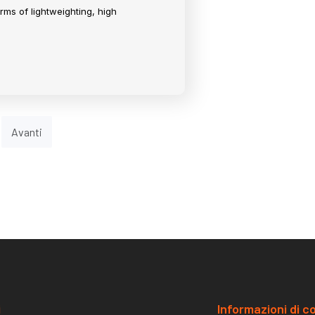
erms of lightweighting, high
Avanti
i
Informazioni di c