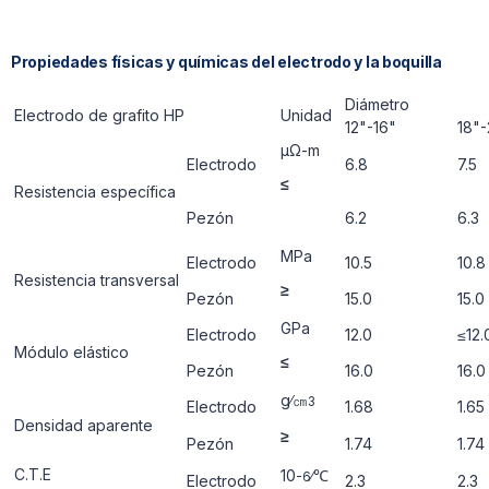
Propiedades físicas y químicas del electrodo y la boquilla
Diámetro
Electrodo de grafito HP
Unidad
12"-16"
18"-
μΩ-m
Electrodo
6.8
7.5
≤
Resistencia específica
Pezón
6.2
6.3
ΜРa
Electrodo
10.5
10.8
Resistencia transversal
≥
Pezón
15.0
15.0
GРa
Electrodo
12.0
≤12.
Módulo elástico
≤
Pezón
16.0
16.0
g∕㎝
3
Electrodo
1.68
1.65
Densidad aparente
≥
Pezón
1.74
1.74
C.T.E
10
∕℃
-6
Electrodo
2.3
2.3