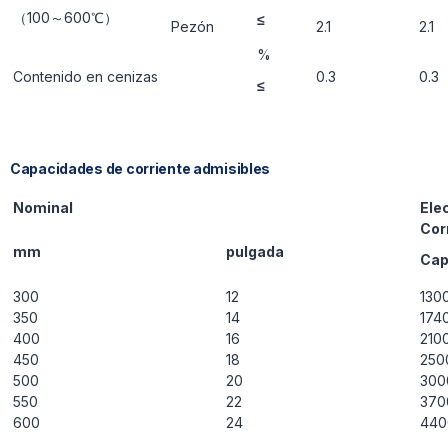
（100～600℃）
≤
Pezón
2.1
2.1
%
Contenido en cenizas
0.3
0.3
≤
Capacidades de corriente admisibles
Nominal
Ele
Cor
mm
pulgada
Ca
300
12
130
350
14
174
400
16
210
450
18
250
500
20
300
550
22
370
600
24
440