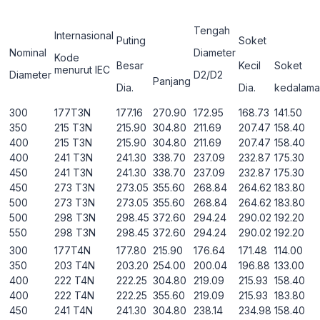
Tengah
Internasional
Puting
Soket
Nominal
Diameter
Kode
Besar
Kecil
Soket
menurut IEC
Diameter
D2/D2
Panjang
Dia.
Dia.
kedalama
300
177T3N
177.16
270.90
172.95
168.73
141.50
350
215 T3N
215.90
304.80
211.69
207.47
158.40
400
215 T3N
215.90
304.80
211.69
207.47
158.40
400
241 T3N
241.30
338.70
237.09
232.87
175.30
450
241 T3N
241.30
338.70
237.09
232.87
175.30
450
273 T3N
273.05
355.60
268.84
264.62
183.80
500
273 T3N
273.05
355.60
268.84
264.62
183.80
500
298 T3N
298.45
372.60
294.24
290.02
192.20
550
298 T3N
298.45
372.60
294.24
290.02
192.20
300
177T4N
177.80
215.90
176.64
171.48
114.00
350
203 T4N
203.20
254.00
200.04
196.88
133.00
400
222 T4N
222.25
304.80
219.09
215.93
158.40
400
222 T4N
222.25
355.60
219.09
215.93
183.80
450
241 T4N
241.30
304.80
238.14
234.98
158.40