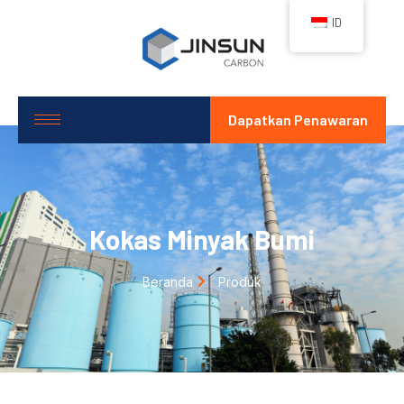
ID
Dapatkan Penawaran
Kokas Minyak Bumi
Beranda
Produk