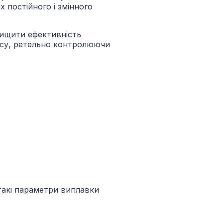
 постійного і змінного
вищити ефективність
есу, ретельно контролюючи
такі параметри виплавки