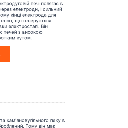
ктродуговій печі полягає в
через електроди, і сильний
ому кінці електрода для
тепло, що генерується
ки електросталі. Він
х печей з високою
ротким кутом.
с
та кам'яновугільного пеку в
оброблений. Тому він має