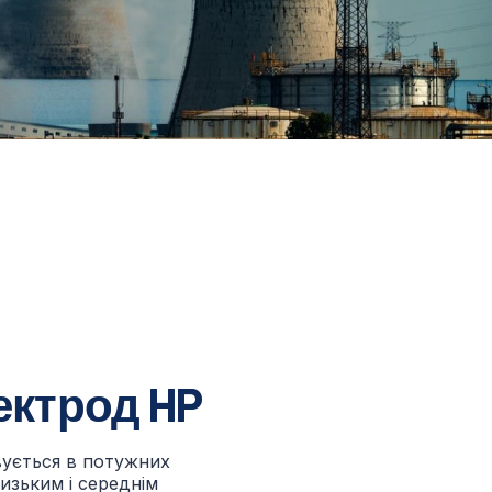
ектрод HP
ується в потужних
изьким і середнім