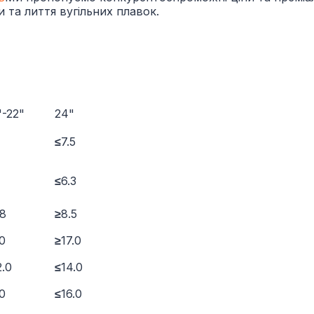
та лиття вугільних плавок.
"-22"
24"
≤
7.5
≤
6.3
.8
≥
8.5
.0
≥
17.0
2.0
≤
14.0
.0
≤
16.0