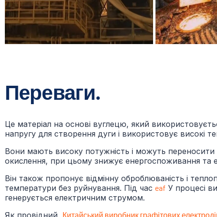
Переваги.
Це матеріал на основі вуглецю, який використовуєть
напругу для створення дуги і використовує високі т
Вони мають високу потужність і можуть переносити 
окислення, при цьому знижує енергоспоживання та 
Він також пропонує відмінну оброблюваність і тепло
температури без руйнування. Під час
eaf
У процесі ви
генерується електричним струмом.
Як провідний
Китайський виробник графітових електроді