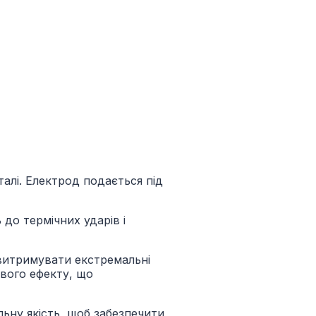
алі. Електрод подається під
ь до термічних ударів і
 витримувати екстремальні
ового ефекту, що
ьну якість, щоб забезпечити