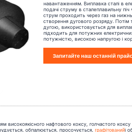
навантаженням. Виплавка сталі в еле
подачі струму в сталеплавильну піч 
струм проходить через газ на нижнь
створення дугового розряду. Потім 
дугою, використовується для виплав
підходить для потужних електрични
потужністю, високою напругою і ко
Запитайте наш останній прай
м високоякісного нафтового коксу, голчастого коксу 
рудується, обпалюється, просочується,
графітований
і 