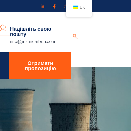
UK
Надішліть свою
пошту
info@jinsuncarbon.com
Отримати
пропозицію