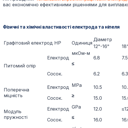
вас економічно ефективними рішеннями для виплавки 
Фізичні та хімічні властивості електрода та ніпеля
Діаметр
Графітовий електрод HP
Одиниця
12"-16"
18
мкОм-м
Електрод
6.8
7.5
≤
Питомий опір
Сосок.
6.2
6.3
ΜРа
Електрод
10.5
10
Поперечна
міцність
≥
Сосок.
15.0
15
GРа
Електрод
12.0
≤1
Модуль
пружності
≤
Сосок.
16.0
16