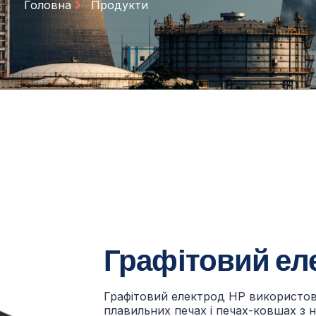
Головна
Продукти
Графітовий ел
Графітовий електрод HP використов
плавильних печах і печах-ковшах з н