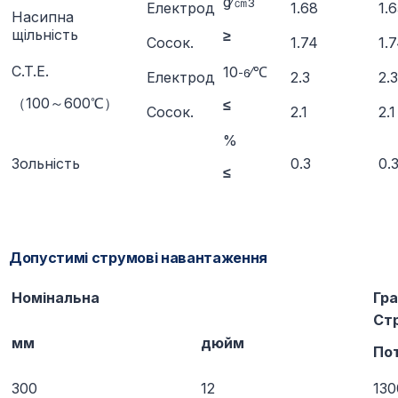
g∕㎝
3
Електрод
1.68
1.
Насипна
щільність
≥
Сосок.
1.74
1.
C.T.E.
10
∕℃
-6
Електрод
2.3
2.3
（100～600℃）
≤
Сосок.
2.1
2.1
%
Зольність
0.3
0.
≤
Допустимі струмові навантаження
Номінальна
Гра
Ст
мм
дюйм
Пот
300
12
13