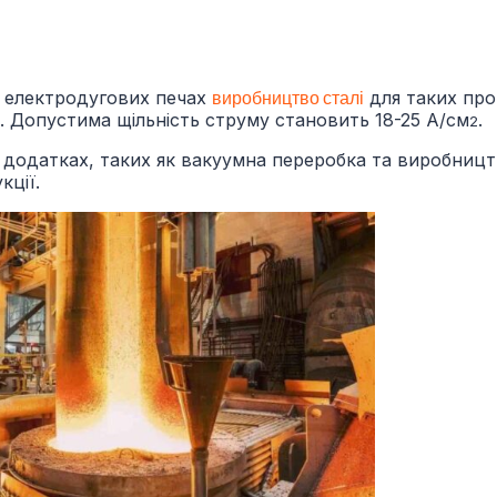
 електродугових печах
виробництво сталі
для таких про
. Допустима щільність струму становить 18-25 А/см
.
2
х додатках, таких як вакуумна переробка та виробниц
кції.