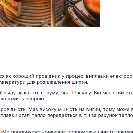
ся як хороший провідник у процесі виплавки електрост
емператури для розплавлення шихти.
більшу щільність струму, ніж
RP
класу. Він має стійкіст
економить енергію.
провідність. Має високу міцність на вигин, тому може
плавки сталі тепло передається в піч за рахунок тепл
в
Ми пропонуємо конкурентоспроможні ціни та преміал