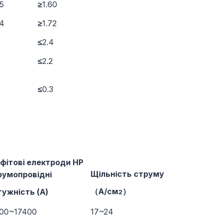
65
≥
1.60
74
≥
1.72
≤
2.4
≤
2.2
3
≤
0.3
фітові електроди HP
Щільність струму
румопровідні
（А/см
）
ужність (А)
2
000~17400
17~24