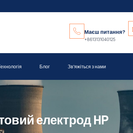
Маєш питання?
+8613131040125
Технологія
Блог
Зв'яжіться з нами
товий електрод HP