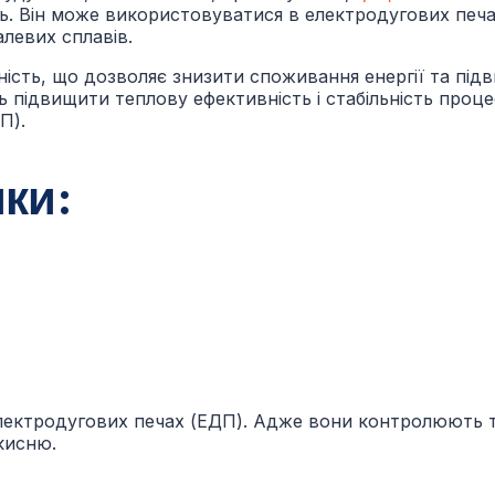
ь. Він може використовуватися в електродугових печах
алевих сплавів.
цність, що дозволяє знизити споживання енергії та під
 підвищити теплову ефективність і стабільність проц
П).
ки:
 електродугових печах (ЕДП). Адже вони контролюють 
 кисню.