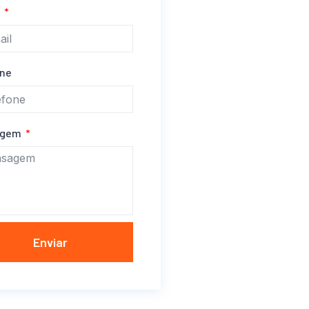
l
one
agem
Enviar