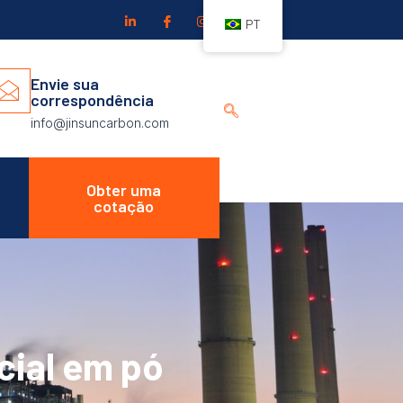
PT
Envie sua
correspondência
info@jinsuncarbon.com
Obter uma
cotação
icial em pó