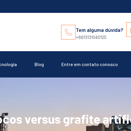
Tem alguma dúvida?
+8613131040125
cnologia
Blog
Entre em contato conosco
ocos versus grafite artif