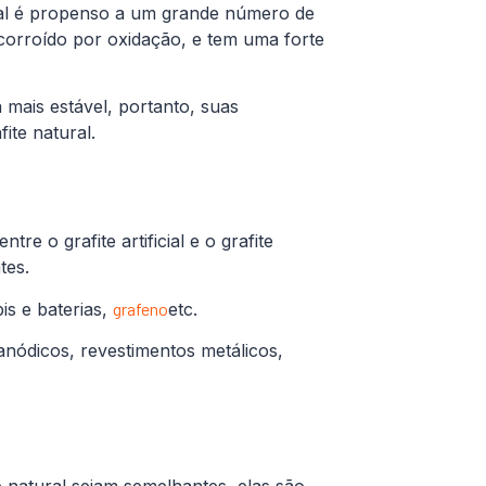
tural é propenso a um grande número de
corroído por oxidação, e tem uma forte
na mais estável, portanto, suas
ite natural.
re o grafite artificial e o grafite
tes.
is e baterias,
grafeno
etc.
s anódicos, revestimentos metálicos,
te natural sejam semelhantes, elas são