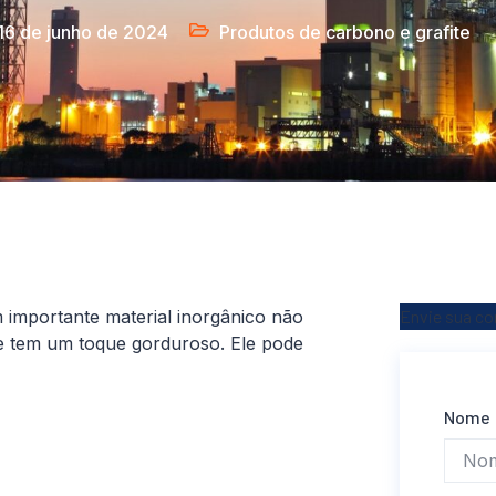
16 de junho de 2024
Produtos de carbono e grafite
m importante material inorgânico não
Envie sua c
o e tem um toque gorduroso. Ele pode
Nome