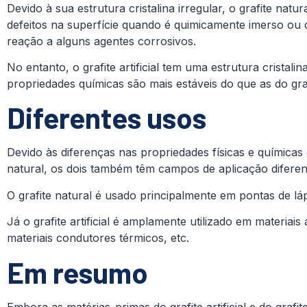
Devido à sua estrutura cristalina irregular, o grafite na
defeitos na superfície quando é quimicamente imerso ou 
reação a alguns agentes corrosivos.
No entanto, o grafite artificial tem uma estrutura cristali
propriedades químicas são mais estáveis do que as do graf
Diferentes usos
Devido às diferenças nas propriedades físicas e químicas ent
natural, os dois também têm campos de aplicação diferen
O grafite natural é usado principalmente em pontas de láp
Já o grafite artificial é amplamente utilizado em materiai
materiais condutores térmicos, etc.
Em resumo
Embora as matérias-primas do grafite artificial e do grafi