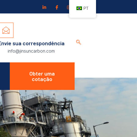
PT
Envie sua correspondência
info@jinsuncarbon.com
Obter uma
cotação