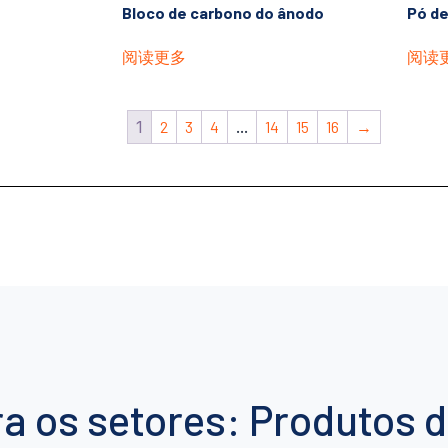
Bloco de carbono do ânodo
Pó de 
阅读更多
阅读
1
2
3
4
...
14
15
16
→
a os setores: Produtos 