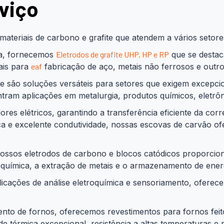
viço
teriais de carbono e grafite que atendem a vários setores
ra, fornecemos
Eletrodos de grafite UHP, HP e RP
que se destac
iais para
eaf
fabricação de aço, metais não ferrosos e outros
te são soluções versáteis para setores que exigem excepci
ontram aplicações em metalurgia, produtos químicos, eletrôn
s elétricos, garantindo a transferência eficiente da corre
étrica e excelente condutividade, nossas escovas de carvão
nossos eletrodos de carbono e blocos catódicos proporcion
troquímica, a extração de metais e o armazenamento de ener
icações de análise eletroquímica e sensoriamento, oferece
nto de fornos, oferecemos revestimentos para fornos feitos
de térmica excepcional, resistência a altas temperaturas e 