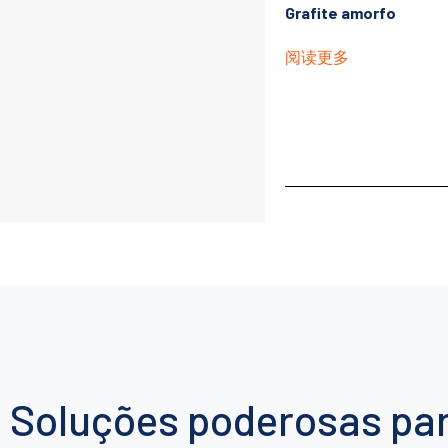
Grafite amorfo
阅读更多
Soluções poderosas par