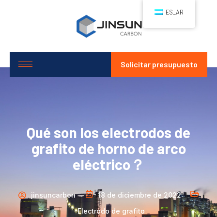
ES_AR
Solicitar presupuesto
Qué son los electrodos de
grafito de horno de arco
eléctrico？
jinsuncarbon
18 de diciembre de 2022
Electrodo de grafito