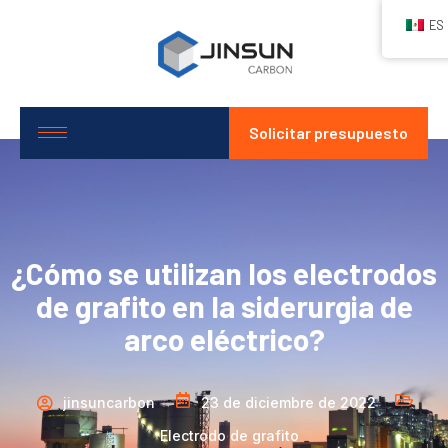
ES
Solicitar presupuesto
¿Cómo se utilizan los electrodos
de grafito en la siderurgia de
arco eléctrico?
jinsuncarbon
23 de diciembre de 2022
Electrodo de grafito