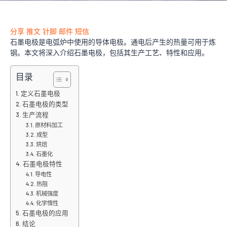
分享
推文
针脚
邮件
短信
石墨电极是电弧炉中使用的导体电极。通电后产生的热量可用于炼
钢。本文将深入介绍石墨电极，包括其生产工艺、特性和应用。
目录
定义石墨电极
石墨电极的类型
生产流程
原材料加工
成型
烘焙
石墨化
石墨电极特性
导电性
热阻
机械强度
化学惰性
石墨电极的应用
结论