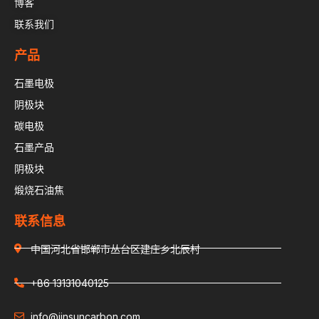
博客
联系我们
产品
石墨电极
阴极块
碳电极
石墨产品
阴极块
煅烧石油焦
联系信息
中国河北省邯郸市丛台区建庄乡北辰村
+86 13131040125
info@jinsuncarbon.com