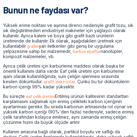
Bunun ne faydası var?
Yüksek erime noktası ve aşınma direnci nedeniyle grafit tozu, sık
sık değiştirilmeden endüstriyel makineler için yağlayıcı olarak
kullanılır. Ayrıca kalem ve boya gibi grafit bazlı ürünlerin
üretiminde de kullanılır. Ek olarak, aşağıdakileri üretmek için
kullanılabilir
grafen
yarı iletkenler gibi geniş bir uygulama
yelpazesine sahip bir malzemedir,
karbon elyaflar
nanotüpler,
kompozit malzemeler, vb.
Ayrıca çelik üretimi için karbürleme maddesi olarak başka bir
önemli kullanımı daha vardır. Eaf çelik üretimi için karbürleme
ajanı olarak kullanıldığında, suni çeliğin işlenmesi sırasında
kesilen döküntüdür.
grafit elektrotlar
. Çünkü bu tür döküntülerin
karbon içeriği 99% kadar yüksektir.
Bu süreçte
eaf çeli̇k üreti̇mi̇
Eritilmiş ürünün kalitesinin standartları
karşılamasını sağlamak için erimiş çelikteki karbon içeriğinin
ayarlanması gerekir. Bu sırada karbonun artmasında rol oynar ve
yüksek karbon içeriği (90%'den fazla) nedeniyle, sadece erimiş
çelik tarafından kolayca emilmez, aynı zamanda erimiş çeliğin
çözünme hızını da büyük ölçüde artırır.
Kullanım amacına bağlı olarak, partikül boyutu ve saflığı da
değişir. Çelik üretim fırınlarında kullanıldığında, daha yüksek saflık