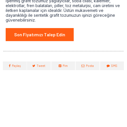
işlenmiş grafit tozumuz yağlayıcılar, soba cilası, kalemler,
elektrotlar, fren balataları, piller, toz metalurjisi, cam üretimi ve
iletken kaplamalar için idealdir. Üstün mukavemeti ve
dayanıklılığı ile sentetik grafit tozumuzun işinizi göreceğine
güvenebilirsiniz.
Son Fiyatımızı Talep Edin
Paylaş
Tweet
Pim
Posta
SMS