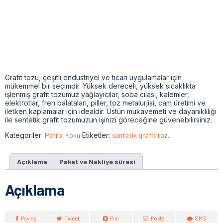
Grafit tozu, çeşitli endüstriyel ve ticari uygulamalar için
mükemmel bir seçimdir. Yüksek dereceli, yüksek sıcaklıkta
işlenmiş grafit tozumuz yağlayıcılar, soba cilası, kalemler,
elektrotlar, fren balataları, piller, toz metalurjisi, cam üretimi ve
iletken kaplamalar için idealdir. Üstün mukavemeti ve dayanıklılığı
ile sentetik grafit tozumuzun işinizi göreceğine güvenebilirsiniz.
Kategoriler:
Petrol Koku
Etiketler:
senteti̇k grafi̇t tozu
Açıklama
Paket ve Nakliye süresi
Açıklama
Paylaş
Tweet
Pim
Posta
SMS