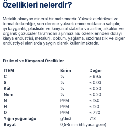
Özellikleri nelerdir?
Metalik olmayan mineral bir malzemedir. Yüksek elektriksel ve
termal iletkenliğe, son derece yüksek erime noktasına sahiptir;
iyi kayganlık, plastisite ve kimyasal stabilite ve asitler, alkaliler ve
organik çözücüler tarafından aşınmaz. Bu özelliklerinden dolayı
kimya endüstrisi, metalurji, döküm, yağlama, sızdırmazlık ve diğer
endüstriyel alanlarda yaygın olarak kullanılmaktadır.
Fiziksel ve Kimyasal Özellikler
ITEM
Birim
Değer
C
%
≥ 99.5
S
%
≤ 0.03
Kül
%
≤ 0.30
Nem
%
≤ 0.20
N
PPM
≤ 180
H
PPM
≤ 120
O
PPM
≤ 720
Yığın yoğunluğu
g∕dm
713
3
Boyut
0,5-5 mm (ihtiyaca göre)