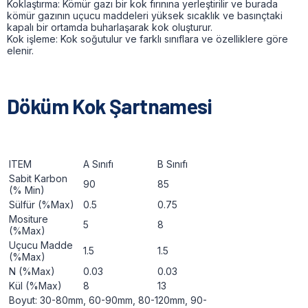
Koklaştırma: Kömür gazı bir kok fırınına yerleştirilir ve burada
kömür gazının uçucu maddeleri yüksek sıcaklık ve basınçtaki
kapalı bir ortamda buharlaşarak kok oluşturur.
Kok işleme: Kok soğutulur ve farklı sınıflara ve özelliklere göre
elenir.
Döküm Kok Şartnamesi
ITEM
A Sınıfı
B Sınıfı
Sabit Karbon
90
85
(% Min)
Sülfür (%Max)
0.5
0.75
Mositure
5
8
(%Max)
Uçucu Madde
1.5
1.5
(%Max)
N (%Max)
0.03
0.03
Kül (%Max)
8
13
Boyut: 30-80mm, 60-90mm, 80-120mm, 90-