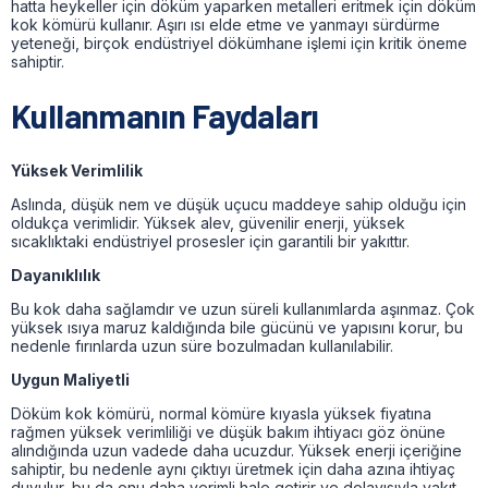
hatta heykeller için döküm yaparken metalleri eritmek için döküm
kok kömürü kullanır. Aşırı ısı elde etme ve yanmayı sürdürme
yeteneği, birçok endüstriyel dökümhane işlemi için kritik öneme
sahiptir.
Kullanmanın Faydaları
Yüksek Verimlilik
Aslında, düşük nem ve düşük uçucu maddeye sahip olduğu için
oldukça verimlidir. Yüksek alev, güvenilir enerji, yüksek
sıcaklıktaki endüstriyel prosesler için garantili bir yakıttır.
Dayanıklılık
Bu kok daha sağlamdır ve uzun süreli kullanımlarda aşınmaz. Çok
yüksek ısıya maruz kaldığında bile gücünü ve yapısını korur, bu
nedenle fırınlarda uzun süre bozulmadan kullanılabilir.
Uygun Maliyetli
Döküm kok kömürü, normal kömüre kıyasla yüksek fiyatına
rağmen yüksek verimliliği ve düşük bakım ihtiyacı göz önüne
alındığında uzun vadede daha ucuzdur. Yüksek enerji içeriğine
sahiptir, bu nedenle aynı çıktıyı üretmek için daha azına ihtiyaç
duyulur, bu da onu daha verimli hale getirir ve dolayısıyla yakıt