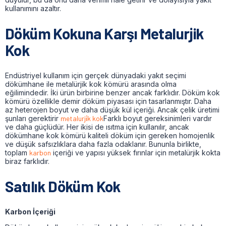
kullanımını azaltır.
Döküm Kokuna Karşı Metalurjik
Kok
Endüstriyel kullanım için gerçek dünyadaki yakıt seçimi
dökümhane ile metalürjik kok kömürü arasında olma
eğilimindedir. İki ürün birbirine benzer ancak farklıdır. Döküm kok
kömürü özellikle demir döküm piyasası için tasarlanmıştır. Daha
az heterojen boyut ve daha düşük kül içeriği. Ancak çelik üretimi
şunları gerektirir
metalurji̇k kok
Farklı boyut gereksinimleri vardır
ve daha güçlüdür. Her ikisi de ısıtma için kullanılır, ancak
dökümhane kok kömürü kaliteli döküm için gereken homojenlik
ve düşük safsızlıklara daha fazla odaklanır. Bununla birlikte,
toplam
karbon
içeriği ve yapısı yüksek fırınlar için metalürjik kokta
biraz farklıdır.
Satılık Döküm Kok
Karbon İçeriği