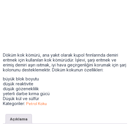
Döküm kok kömürü, ana yakıt olarak kupol fırınlarında demiri
eritmek için kullanılan kok kömürüdür. İşlevi, şarjı eritmek ve
erimiş demiri aşırı ısıtmak, iyi hava geçirgenliğini korumak için şarj
kolonunu desteklemektir. Döküm kokunun özellikleri:
büyük blok boyutu
düşük reaktivite
düşük gözeneklilik
yeterli darbe kırma gücü
Düşük kül ve sülfür
Kategoriler:
Petrol Koku
Açıklama