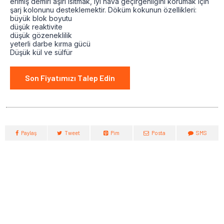
erimiş demiri aşırı ısıtmak, iyi hava geçirgenliğini korumak için
şarj kolonunu desteklemektir. Döküm kokunun özellikleri:
büyük blok boyutu
düşük reaktivite
düşük gözeneklilik
yeterli darbe kırma gücü
Düşük kül ve sülfür
Son Fiyatımızı Talep Edin
Paylaş
Tweet
Pim
Posta
SMS