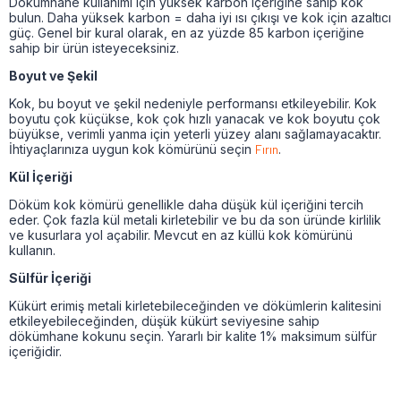
Dökümhane kullanımı için yüksek karbon içeriğine sahip kok
bulun. Daha yüksek karbon = daha iyi ısı çıkışı ve kok için azaltıcı
güç. Genel bir kural olarak, en az yüzde 85 karbon içeriğine
sahip bir ürün isteyeceksiniz.
Boyut ve Şekil
Kok, bu boyut ve şekil nedeniyle performansı etkileyebilir. Kok
boyutu çok küçükse, kok çok hızlı yanacak ve kok boyutu çok
büyükse, verimli yanma için yeterli yüzey alanı sağlamayacaktır.
İhtiyaçlarınıza uygun kok kömürünü seçin
Fırın
.
Kül İçeriği
Döküm kok kömürü genellikle daha düşük kül içeriğini tercih
eder. Çok fazla kül metali kirletebilir ve bu da son üründe kirlilik
ve kusurlara yol açabilir. Mevcut en az küllü kok kömürünü
kullanın.
Sülfür İçeriği
Kükürt erimiş metali kirletebileceğinden ve dökümlerin kalitesini
etkileyebileceğinden, düşük kükürt seviyesine sahip
dökümhane kokunu seçin. Yararlı bir kalite 1% maksimum sülfür
içeriğidir.