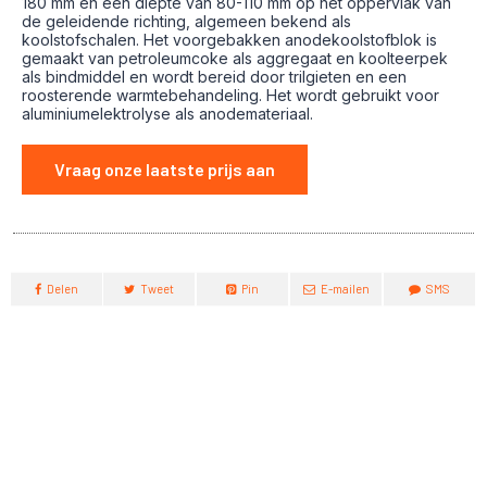
180 mm en een diepte van 80-110 mm op het oppervlak van
de geleidende richting, algemeen bekend als
koolstofschalen. Het voorgebakken anodekoolstofblok is
gemaakt van petroleumcoke als aggregaat en koolteerpek
als bindmiddel en wordt bereid door trilgieten en een
roosterende warmtebehandeling. Het wordt gebruikt voor
aluminiumelektrolyse als anodemateriaal.
Vraag onze laatste prijs aan
Delen
Tweet
Pin
E-mailen
SMS