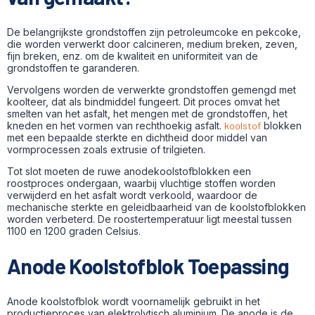
De belangrijkste grondstoffen zijn petroleumcoke en pekcoke,
die worden verwerkt door calcineren, medium breken, zeven,
fijn breken, enz. om de kwaliteit en uniformiteit van de
grondstoffen te garanderen.
Vervolgens worden de verwerkte grondstoffen gemengd met
koolteer, dat als bindmiddel fungeert. Dit proces omvat het
smelten van het asfalt, het mengen met de grondstoffen, het
kneden en het vormen van rechthoekig asfalt.
koolstof
blokken
met een bepaalde sterkte en dichtheid door middel van
vormprocessen zoals extrusie of trilgieten.
Tot slot moeten de ruwe anodekoolstofblokken een
roostproces ondergaan, waarbij vluchtige stoffen worden
verwijderd en het asfalt wordt verkoold, waardoor de
mechanische sterkte en geleidbaarheid van de koolstofblokken
worden verbeterd. De roostertemperatuur ligt meestal tussen
1100 en 1200 graden Celsius.
Anode Koolstofblok Toepassing
Anode koolstofblok wordt voornamelijk gebruikt in het
productieproces van elektrolytisch aluminium. De anode is de