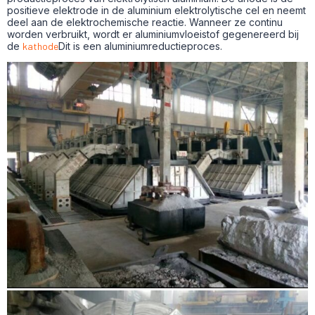
positieve elektrode in de aluminium elektrolytische cel en neemt
deel aan de elektrochemische reactie. Wanneer ze continu
worden verbruikt, wordt er aluminiumvloeistof gegenereerd bij
de
kathode
Dit is een aluminiumreductieproces.