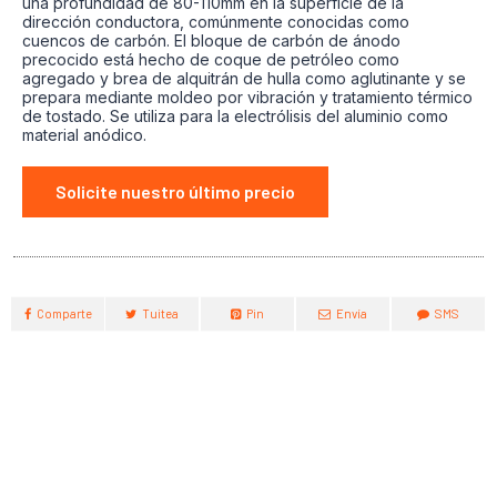
una profundidad de 80-110mm en la superficie de la
dirección conductora, comúnmente conocidas como
cuencos de carbón. El bloque de carbón de ánodo
precocido está hecho de coque de petróleo como
agregado y brea de alquitrán de hulla como aglutinante y se
prepara mediante moldeo por vibración y tratamiento térmico
de tostado. Se utiliza para la electrólisis del aluminio como
material anódico.
Solicite nuestro último precio
Comparte
Tuitea
Pin
Envía
SMS