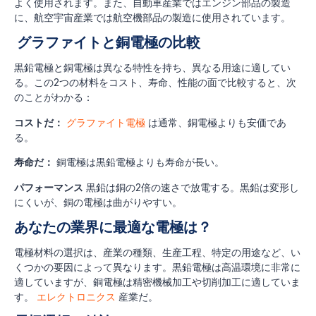
よく使用されます。また、自動車産業ではエンジン部品の製造
に、航空宇宙産業では航空機部品の製造に使用されています。
グラファイトと銅電極の比較
黒鉛電極と銅電極は異なる特性を持ち、異なる用途に適してい
る。この2つの材料をコスト、寿命、性能の面で比較すると、次
のことがわかる：
コストだ：
グラファイト電極
は通常、銅電極よりも安価であ
る。
寿命だ：
銅電極は黒鉛電極よりも寿命が長い。
パフォーマンス
黒鉛は銅の2倍の速さで放電する。黒鉛は変形し
にくいが、銅の電極は曲がりやすい。
あなたの業界に最適な電極は？
電極材料の選択は、産業の種類、生産工程、特定の用途など、い
くつかの要因によって異なります。黒鉛電極は高温環境に非常に
適していますが、銅電極は精密機械加工や切削加工に適していま
す。
エレクトロニクス
産業だ。