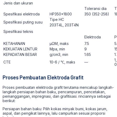
Jenis dan ukuran
Toleransi dia
T
Spesifikasi elektroda
HP350x1800
350 (352-258)
1
Tipe HC
Spesifikasi puting susu
203T4L, 203T4N
Spesifikasi teknis
Elektroda
P
KETAHANAN
μΩΜ, maks
7.5
5
KEKUATAN LENTUR
Mpa, min
9
1
KEPADATAN BESAR
g/cm3, min
1.65
1
1
CTE
10-6 / ℃, maks
—
0
Proses Pembuatan Elektroda Grafit
Proses pembuatan elektroda grafit terutama mencakup langkah-
langkah persiapan bahan baku, pencampuran, pencetakan,
pemanggangan, impregnasi, dan grafitisasi. rinciannya sebagai
berikut:
Persiapan bahan baku: Pilih kokas minyak bumi, kokas jarum,
aspal, dan pengikat lainnya, lalu campurkan sesuai proporsi