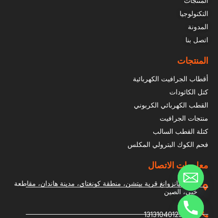
المنتجات
التكنولوجيا
المدونة
اتصل بنا
المنتجات
أقطاب الجرافيت الكهربائية
كتل الكاثودات
القطب الكهربائي الكربوني
منتجات الجرافيت
كتلة القطب السالب
فحم الكوك البترولي المكلس
معلومات الاتصال
بلدة جيانزوانغ قرية بيتشن، منطقة كونغتاي، مدينة هاندان، مقاطعة
خبي، الصين
+86 13131040125