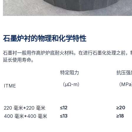
石墨炉衬的物理和化学特性
石墨衬一般用作高炉炉底耐火材料。在进行石墨化处理之前，
延长使用寿命。
特定阻力
抗压强
（μΩ-m）
（ΜР
ITME
≤12
≥20
220 毫米*220 毫米
≤13
≥18
400 毫米*400 毫米