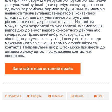
електричний струм між нерухомою і рухомою частинами
двигуна. Наші вугільні щітки преміум-класу гарантовано
однакові за розміром, формою та функціями. Ми маємо в
наявності тисячі вугільних генераторів, контактних
кілець і щіток для двигунів змінного струму для
різноманітних популярних застосувань. Наші щітки
можуть бути розроблені та виготовлені на замовлення
відповідно до вимог вашого конкретного двигуна або
генератора. Правильний вибір конструкції щітки
відповідно до умов експлуатації двигуна - це ключ до
максимального збільшення терміну служби щітки та
контактів. Неправильний вибір щіток може призвести до
швидкого зносу щіток і пошкодження контактних
поверхонь.
Запитайте наш останній прайс
Поділіться
Твітнути
Шпилька
Пошта
SMS