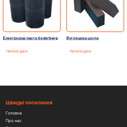
Електродна паста Soderberg
Вуглецева цегла
Читати далі
Читати далі
Швидкі посилання
Головна
Про нас