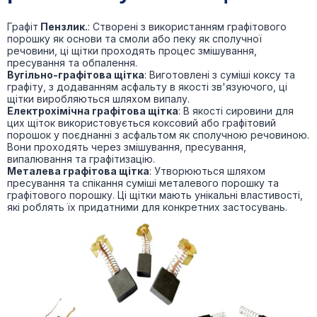
Графіт
Пензлик.
: Створені з використанням графітового
порошку як основи та смоли або пеку як сполучної
речовини, ці щітки проходять процес змішування,
пресування та обпалення.
Вугільно-графітова щітка
: Виготовлені з суміші коксу та
графіту, з додаванням асфальту в якості зв'язуючого, ці
щітки виробляються шляхом випалу.
Електрохімічна графітова щітка
: В якості сировини для
цих щіток використовується коксовий або графітовий
порошок у поєднанні з асфальтом як сполучною речовиною.
Вони проходять через змішування, пресування,
випалювання та графітизацію.
Металева графітова щітка
: Утворюються шляхом
пресування та спікання суміші металевого порошку та
графітового порошку. Ці щітки мають унікальні властивості,
які роблять їх придатними для конкретних застосувань.