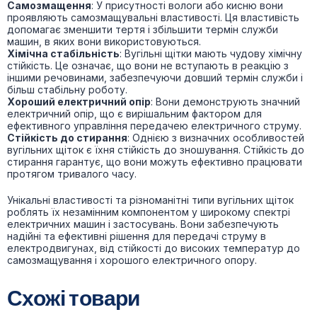
Самозмащення
: У присутності вологи або кисню вони
проявляють самозмащувальні властивості. Ця властивість
допомагає зменшити тертя і збільшити термін служби
машин, в яких вони використовуються.
Хімічна стабільність
: Вугільні щітки мають чудову хімічну
стійкість. Це означає, що вони не вступають в реакцію з
іншими речовинами, забезпечуючи довший термін служби і
більш стабільну роботу.
Хороший електричний опір
: Вони демонструють значний
електричний опір, що є вирішальним фактором для
ефективного управління передачею електричного струму.
Стійкість до стирання
: Однією з визначних особливостей
вугільних щіток є їхня стійкість до зношування. Стійкість до
стирання гарантує, що вони можуть ефективно працювати
протягом тривалого часу.
Унікальні властивості та різноманітні типи вугільних щіток
роблять їх незамінним компонентом у широкому спектрі
електричних машин і застосувань. Вони забезпечують
надійні та ефективні рішення для передачі струму в
електродвигунах, від стійкості до високих температур до
самозмащування і хорошого електричного опору.
Схожі товари