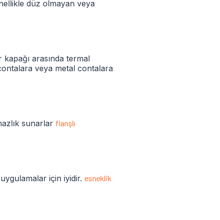
enellikle düz olmayan veya
dir kapağı arasında termal
 contalara veya metal contalara
rmazlık sunarlar
flanşlı
uygulamalar için iyidir.
esneklik