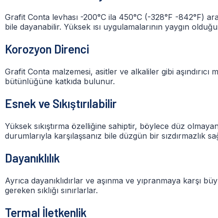
Grafit Conta levhası -200°C ila 450°C (-328°F -842°F) ara
bile dayanabilir. Yüksek ısı uygulamalarının yaygın olduğu e
Korozyon Direnci
Grafit Conta malzemesi, asitler ve alkaliler gibi aşındırıcı
bütünlüğüne katkıda bulunur.
Esnek ve Sıkıştırılabilir
Yüksek sıkıştırma özelliğine sahiptir, böylece düz olmay
durumlarıyla karşılaşsanız bile düzgün bir sızdırmazlık sağ
Dayanıklılık
Ayrıca dayanıklıdırlar ve aşınma ve yıpranmaya karşı büyük 
gereken sıklığı sınırlarlar.
Termal İletkenlik