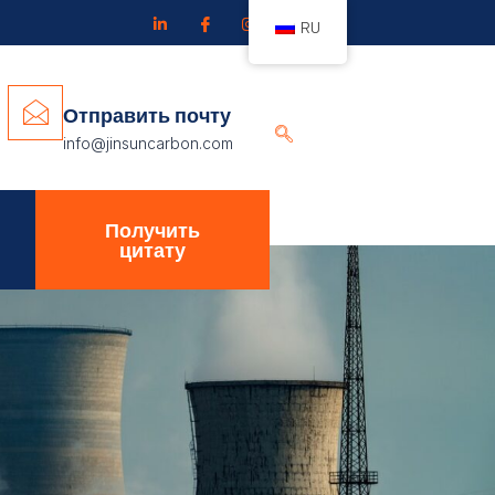
RU
Отправить почту
info@jinsuncarbon.com
Получить
цитату