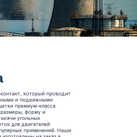
а
й контакт, который проводит
жными и подвижными
щетки премиум-класса
размеры, форму и
тысячи угольных
еток для двигателей
опулярных применений. Наши
 изготовлены на заказ в