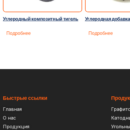
Углеродный композитный тигель
Углеродная добавк
Подробнее
Подробнее
Быстрые ссылки
Проду
Главная
Графит
О нас
Катодн
Продукция
Угольны