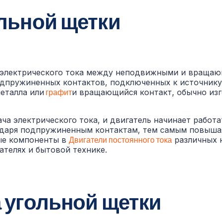
льной щетки
 электрического тока между неподвижными и враща
одпружиненных контактов, подключенных к источнику 
еталла или
графит
и вращающийся контакт, обычно изг
ча электрического тока, и двигатель начинает работа
годаря подпружиненным контактам, тем самым повыша
ные компоненты в
Двигатели постоянного тока
различных н
телях и бытовой технике.
 угольной щетки