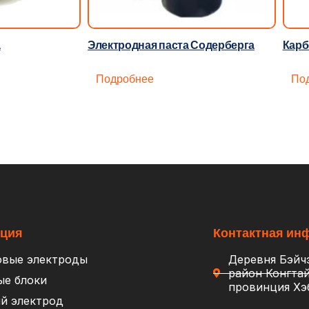
а
Электродная паста Содерберга
Карб
Подробнее
По
кция
Контактная ин
овые электроды
Деревня Бэйч
район Конгтай
ые блоки
провинция Хэ
й электрод