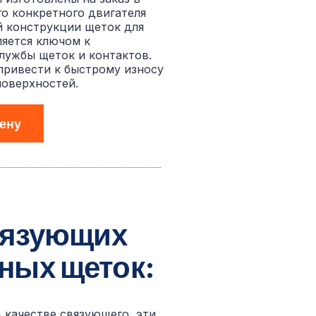
о конкретного двигателя
й конструкции щеток для
ляется ключом к
лужбы щеток и контактов.
ривести к быстрому износу
оверхностей.
ену
связующих
ных щеток:
 качестве связующего, эти