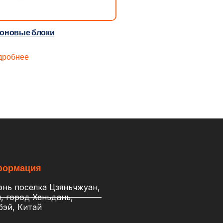
оновые блоки
дробнее
формация
энь поселка Цзяньчжуан,
, город Ханьдань,
бэй, Китай