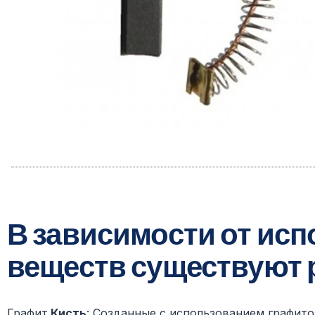
В зависимости от ис
веществ существуют 
Графит
Кисть
: Созданные с использованием графито