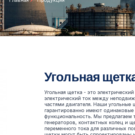
Главная
Продукция
Угольная щетк
Угольная щетка - это электрически
электрический ток между неподви
частями двигателя. Наши угольные 
гарантированно имеют одинаковые 
функциональность. Мы предлагаем 
генераторов, контактных колец и щ
переменного тока для различных п
щетки могут быть спроектированы и