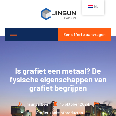
NL
Een offerte aanvragen
Is grafiet een metaal? De
fysische eigenschappen van
grafiet begrijpen
jinsuncarbon
15 oktober 2024
Grafiet koolstofproducten