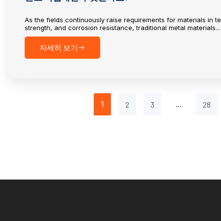
As the fields continuously raise requirements for materials in t
strength, and corrosion resistance, traditional metal materials...
자세히 보기
1
...
2
3
28