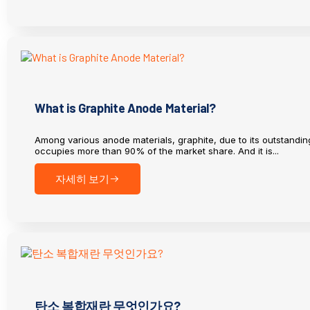
What is Graphite Anode Material?
Among various anode materials, graphite, due to its outstand
occupies more than 90% of the market share. And it is...
자세히 보기
탄소 복합재란 무엇인가요?