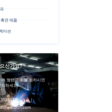
전극
 흑연 제품
케이션
있으신가요?
 더 많은 기회를 원하시면
문의하세요.
131040125
insuncarbon.com