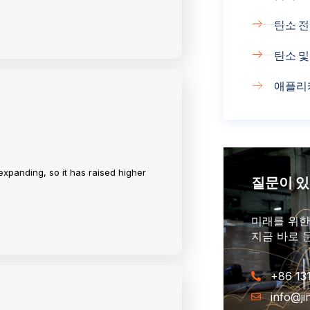
탄소 
탄소 및
애플리
expanding, so it has raised higher
질문이 
미래를 위한
지금 바로 
+86 13
info@j