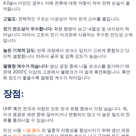
4.0g∕㎝ 미만인 경우
. 이때 전류에 대한 저항이 작아 전력 손실이 줄
3
어듭니다.
고밀도:
전체적인 구조는 다공성이 작아 전극 소비를 줄입니다.
전기 전도성이 우수합니다:
회분 함량이 낮고 내열성 및 내식성이 뛰
어납니다. 따라서 고온의 전기 아크로에 사용되는 우수한 전도성 소재
입니다.
높은 기계적 강도:
반죽 과정에서 코크스 입자가 고르게 혼합되고 단
단히 결합됩니다. 따라서 굴곡 및 압축 강도가 높습니다.
열팽창 계수가 작습니다:
생산 공정 중에 니들 코크스를 첨가하기 때
문에 2000℃ 이상의 고온에서 블랭크가 더 쉽게 흑연화됩니다. 흑연
화 정도가 좋을수록 열팽창 계수가 작아집니다.
장점:
UHP 흑연 전극의 저항은 모든 전극 유형 중에서 가장 낮습니다. 즉,
아크 용광로 제련 중에 끊어지거나 변형되지 않고 더 높은 밀도의 전
류를 통과시킬 수 있습니다.
진선 사용
니들 콜라
의 열충격 저항성을 향상시키기 위해 생산 과정
에서
전극
자체입니다. 따라서 열팽창 계수가 낮고 급격한 온도 변화