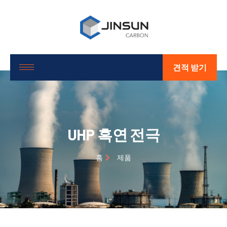
견적 받기
UHP 흑연 전극
홈
제품