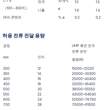
C.T.E
10
∕℃
-6
전극
1.5
1.5
（100～600℃）
≤
니플
1.4
1.4
애쉬 콘텐츠
%
≤
0.2
0.2
허용 전류 전달 용량
공칭
UHP 흑연 전극
전류 운반
인치
mm
용량(A)
300
12
15000~22220
350
14
20000~30300
400
16
25000~40400
450
18
32000~45450
500
20
38000~55550
550
22
42000~64640
600
24
50000~76760
700
28
70000~91000