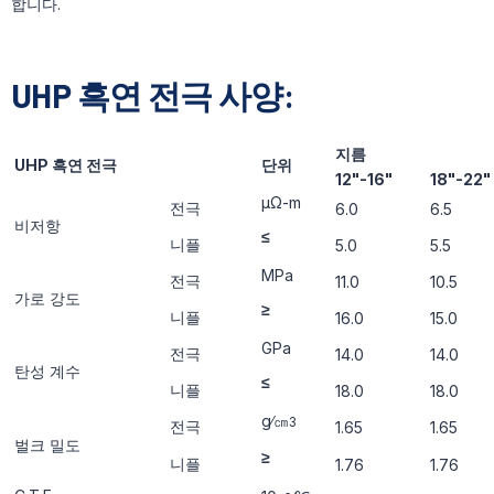
합니다.
UHP 흑연 전극 사양:
지름
UHP 흑연 전극
단위
12"-16"
18"-22"
μΩ-m
전극
6.0
6.5
비저항
≤
니플
5.0
5.5
ΜРa
전극
11.0
10.5
가로 강도
≥
니플
16.0
15.0
GРa
전극
14.0
14.0
탄성 계수
≤
니플
18.0
18.0
g∕㎝
3
전극
1.65
1.65
벌크 밀도
≥
니플
1.76
1.76