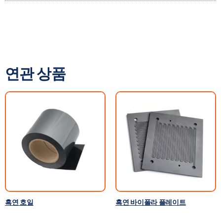
연관 상품
흑연 호일
흑연 바이폴라 플레이트