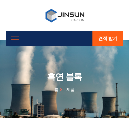
견적 받기
흑연 블록
홈
제품