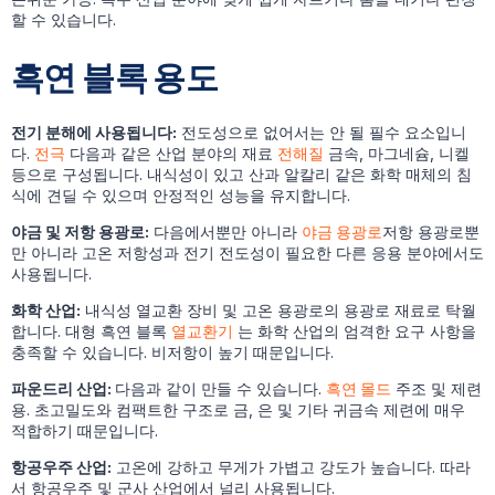
할 수 있습니다.
흑연 블록 용도
전기 분해에 사용됩니다:
전도성으로 없어서는 안 될 필수 요소입니
다.
전극
다음과 같은 산업 분야의 재료
전해질
금속, 마그네슘, 니켈
등으로 구성됩니다. 내식성이 있고 산과 알칼리 같은 화학 매체의 침
식에 견딜 수 있으며 안정적인 성능을 유지합니다.
야금 및 저항 용광로:
다음에서뿐만 아니라
야금 용광로
저항 용광로뿐
만 아니라 고온 저항성과 전기 전도성이 필요한 다른 응용 분야에서도
사용됩니다.
화학 산업:
내식성 열교환 장비 및 고온 용광로의 용광로 재료로 탁월
합니다. 대형 흑연 블록
열교환기
는 화학 산업의 엄격한 요구 사항을
충족할 수 있습니다. 비저항이 높기 때문입니다.
파운드리 산업:
다음과 같이 만들 수 있습니다.
흑연 몰드
주조 및 제련
용. 초고밀도와 컴팩트한 구조로 금, 은 및 기타 귀금속 제련에 매우
적합하기 때문입니다.
항공우주 산업:
고온에 강하고 무게가 가볍고 강도가 높습니다. 따라
서 항공우주 및 군사 산업에서 널리 사용됩니다.