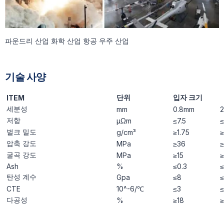
파운드리 산업 화학 산업 항공 우주 산업
기술 사양
단위
입자 크기
ITEM
세분성
mm
0.8mm
저항
μΩm
≤7.5
벌크 밀도
g/cm³
≥1.75
≥
압축 강도
MPa
≥36
≥
굴곡 강도
MPa
≥15
≥
Ash
%
≤0.3
≤
탄성 계수
Gpa
≤8
CTE
10^-6/℃
≤3
≤
다공성
%
≥18