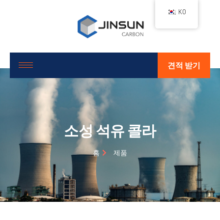
KO
견적 받기
소성 석유 콜라
홈
제품