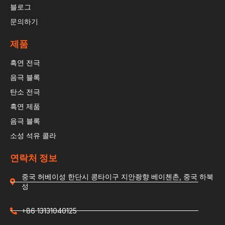
블로그
문의하기
제품
흑연 전극
음극 블록
탄소 전극
흑연 제품
음극 블록
소성 석유 콜라
연락처 정보
중국 허베이성 한단시 콩타이구 지안좡향 베이첸촌, 중국 하북
성
+86 13131040125