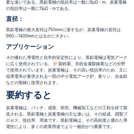
要な違いである。黒鉛電極の抵抗率は一般に6μΩ・m、炭素電極
の抵抗率は一般に11μΩ・mである。
直径：
黒鉛電極の最大直径は750mmに達するが、炭素電極の直径は
960～1400mmとはるかに大きい。
アプリケーション
その優れた導電性と化学的安定性により、黒鉛電極は電気アーク
に広く使用されている。
炉
製鉄業、非鉄金属製錬業などの分野
で使用されています。炭素電極は、その高い抵抗率のため、主に
低導電率が要求される一部の中小電気アーク炉、黄リン、合金鉄
などの製錬に使用されます。
要約すると
炭素電極は、バッチ、成形、焙煎、機械加工などの工程を経て製
造される。黒鉛電極と炭素電極の主な違いは、その組成、調製プ
ロセス、抵抗率、用途です。黒鉛電極は、その高純度と優れた導
電性により、多くの産業用途でより一般的かつ重要です。