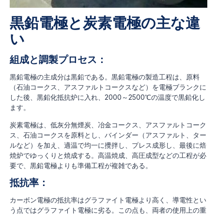
黒鉛電極と炭素電極の主な違
い
組成と調製プロセス：
黒鉛電極の主成分は黒鉛である。黒鉛電極の製造工程は、原料
（石油コークス、アスファルトコークスなど）を電極ブランクに
した後、黒鉛化抵抗炉に入れ、2000～2500℃の温度で黒鉛化し
ます。
炭素電極は、低灰分無煙炭、冶金コークス、アスファルトコーク
ス、石油コークスを原料とし、バインダー（アスファルト、ター
ルなど）を加え、適温で均一に攪拌し、プレス成形し、最後に焙
焼炉でゆっくりと焼成する。高温焼成、高圧成型などの工程が必
要で、黒鉛電極よりも準備工程が複雑である。
抵抗率：
カーボン電極の抵抗率はグラファイト電極より高く、導電性とい
う点ではグラファイト電極に劣る。この点も、両者の使用上の重