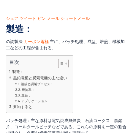
シェア
ツイート
ピン
メール
ショートメール
製造：
の調製法
カーボン電極
主に、バッチ処理、成型、焙煎、機械加
工などの工程が含まれる。
目次
製造：
黒鉛電極と炭素電極の主な違い
組成と調製プロセス：
抵抗率：
直径：
アプリケーション
要約すると
バッチ処理：主な原料は電気焼成無煙炭、石油コークス、黒鉛
片、コールタールピッチなどである。これらの原料を一定の割合
で混合し、必要な炭素質導電材料を調製する。