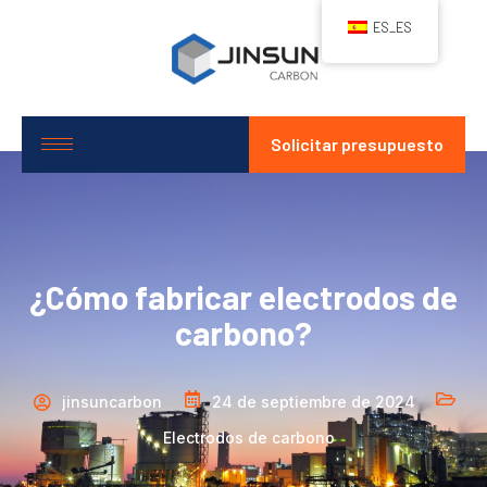
ES_ES
Solicitar presupuesto
¿Cómo fabricar electrodos de
carbono?
jinsuncarbon
24 de septiembre de 2024
Electrodos de carbono