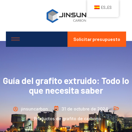
ES_ES
Solicitar presupuesto
Guía del grafito extruido: Todo lo
que necesita saber
jinsuncarbon
31 de octubre de 2024
Productos de grafito de carbono