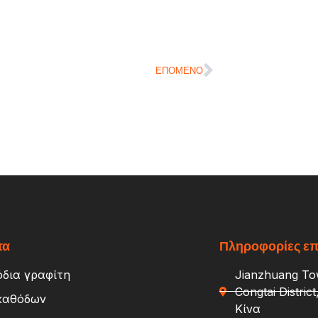
ΕΠΌΜΕΝΟ
τα
Πληροφορίες επ
δια γραφίτη
Jianzhuang Tow
Congtai Distric
καθόδων
Κίνα