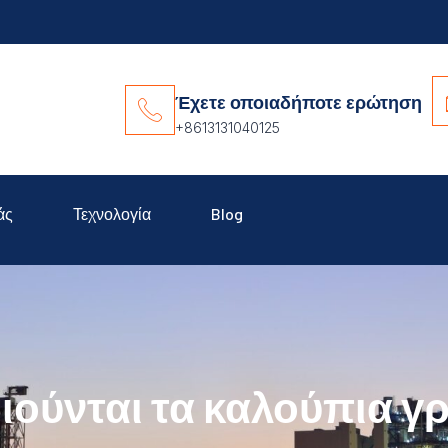
Έχετε οποιαδήποτε ερώτηση
+8613131040125
άς
Τεχνολογία
Blog
ιούνται τα καλούπια γ