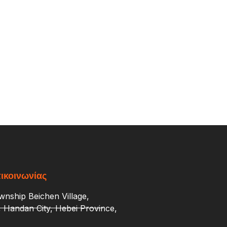
ικοινωνίας
nship Beichen Village,
t, Handan City, Hebei Province,