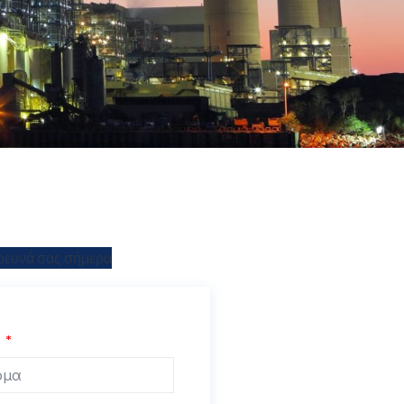
 έρευνά σας σήμερα
α