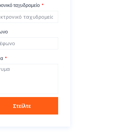
ρονικό ταχυδρομείο
ωνο
μα
Στείλτε