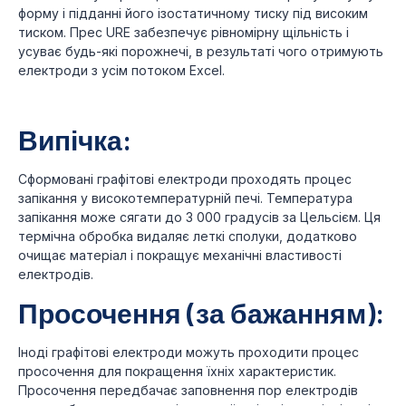
форму і підданні його ізостатичному тиску під високим
тиском. Прес URE забезпечує рівномірну щільність і
усуває будь-які порожнечі, в результаті чого отримують
електроди з усім потоком Excel.
Випічка:
Сформовані графітові електроди проходять процес
запікання у високотемпературній печі. Температура
запікання може сягати до 3 000 градусів за Цельсієм. Ця
термічна обробка видаляє леткі сполуки, додатково
очищає матеріал і покращує механічні властивості
електродів.
Просочення (за бажанням):
Іноді графітові електроди можуть проходити процес
просочення для покращення їхніх характеристик.
Просочення передбачає заповнення пор електродів