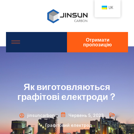
UK
Отримати
пропозицію
Як виготовляються
графітові електроди？
jinsuncarbon
Червень 5, 2023
Графітовий електрод