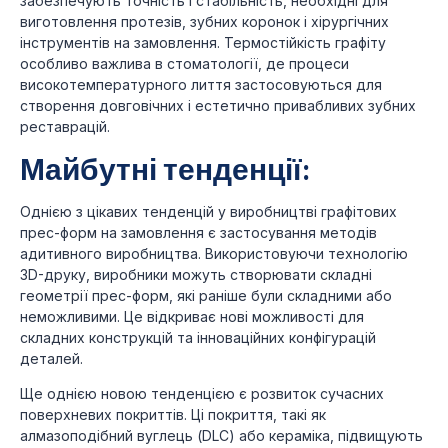
забезпечують точність і стабільність, необхідні для
виготовлення протезів, зубних коронок і хірургічних
інструментів на замовлення. Термостійкість графіту
особливо важлива в стоматології, де процеси
високотемпературного лиття застосовуються для
створення довговічних і естетично привабливих зубних
реставрацій.
Майбутні тенденції:
Однією з цікавих тенденцій у виробництві графітових
прес-форм на замовлення є застосування методів
адитивного виробництва. Використовуючи технологію
3D-друку, виробники можуть створювати складні
геометрії прес-форм, які раніше були складними або
неможливими. Це відкриває нові можливості для
складних конструкцій та інноваційних конфігурацій
деталей.
Ще однією новою тенденцією є розвиток сучасних
поверхневих покриттів. Ці покриття, такі як
алмазоподібний вуглець (DLC) або кераміка, підвищують