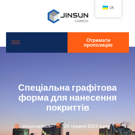
UK
Отримати
пропозицію
Спеціальна графітова
форма для нанесення
покриттів
jinsuncarbon
26 травня 2023 року