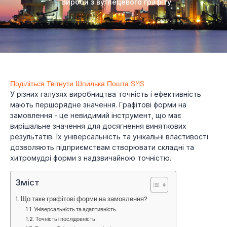
Вироби з вуглецевого графіту
Поділіться
Твітнути
Шпилька
Пошта
SMS
У різних галузях виробництва точність і ефективність
мають першорядне значення. Графітові форми на
замовлення - це невидимий інструмент, що має
вирішальне значення для досягнення виняткових
результатів. Їх універсальність та унікальні властивості
дозволяють підприємствам створювати складні та
хитромудрі форми з надзвичайною точністю.
Зміст
Що таке графітові форми на замовлення?
Універсальність та адаптивність:
Точність і послідовність: