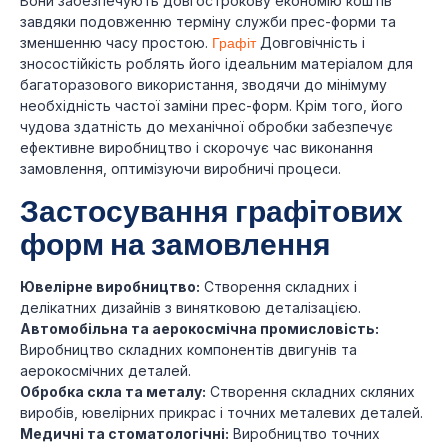
Вони забезпечують довгострокову економію коштів
завдяки подовженню терміну служби прес-форми та
зменшенню часу простою.
Графіт
Довговічність і
зносостійкість роблять його ідеальним матеріалом для
багаторазового використання, зводячи до мінімуму
необхідність частої заміни прес-форм. Крім того, його
чудова здатність до механічної обробки забезпечує
ефективне виробництво і скорочує час виконання
замовлення, оптимізуючи виробничі процеси.
Застосування графітових
форм на замовлення
Ювелірне виробництво:
Створення складних і
делікатних дизайнів з винятковою деталізацією.
Автомобільна та аерокосмічна промисловість:
Виробництво складних компонентів двигунів та
аерокосмічних деталей.
Обробка скла та металу:
Створення складних скляних
виробів, ювелірних прикрас і точних металевих деталей.
Медичні та стоматологічні:
Виробництво точних