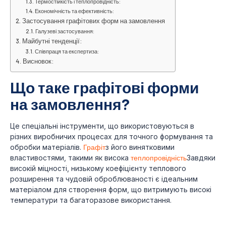
Термостійкість і теплопровідність:
Економічність та ефективність:
Застосування графітових форм на замовлення
Галузеві застосування:
Майбутні тенденції:
Співпраця та експертиза:
Висновок:
Що таке графітові форми
на замовлення?
Це спеціальні інструменти, що використовуються в
різних виробничих процесах для точного формування та
обробки матеріалів.
Графіт
з його винятковими
властивостями, такими як висока
теплопровідність
Завдяки
високій міцності, низькому коефіцієнту теплового
розширення та чудовій оброблюваності є ідеальним
матеріалом для створення форм, що витримують високі
температури та багаторазове використання.