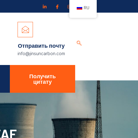
RU
Отправить почту
info@jinsuncarbon.com
Получить
цитату
EAF