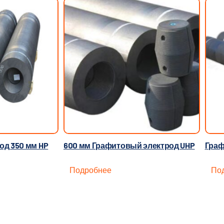
од 350 мм HP
600 мм Графитовый электрод UHP
Граф
Подробнее
По