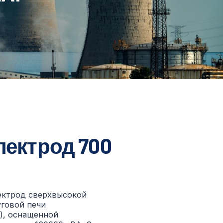
ектрод 700
ектрод сверхвысокой
уговой печи
f), оснащенной