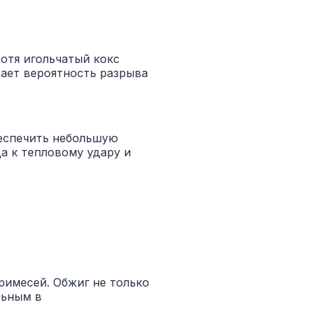
Хотя игольчатый кокс
жает вероятность разрыва
беспечить небольшую
а к тепловому удару и
римесей. Обжиг не только
льным в