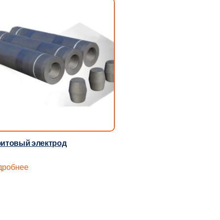
итовый электрод
дробнее