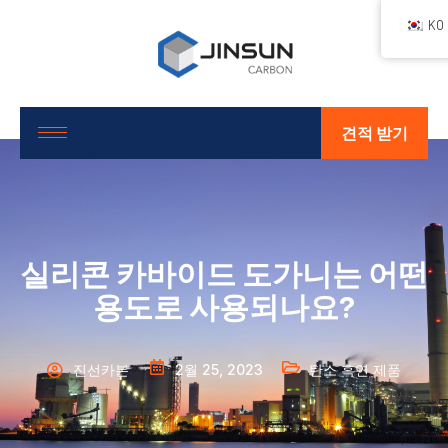
KO
견적 받기
실리콘 카바이드 도가니는 어떤
용도로 사용되나요?
진선카본
2월 25, 2023
탄소 흑연 제품