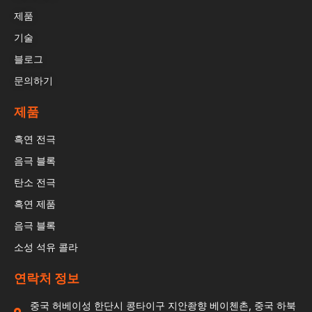
제품
기술
블로그
문의하기
제품
흑연 전극
음극 블록
탄소 전극
흑연 제품
음극 블록
소성 석유 콜라
연락처 정보
중국 허베이성 한단시 콩타이구 지안좡향 베이첸촌, 중국 하북